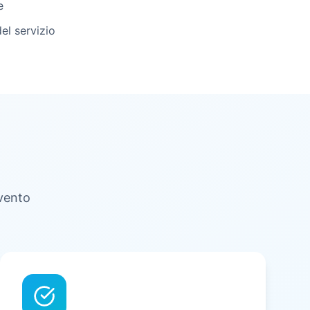
e
el servizio
rvento