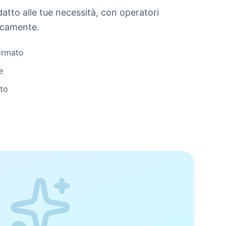
atto alle tue necessità, con operatori
ficamente.
formato
e
nto